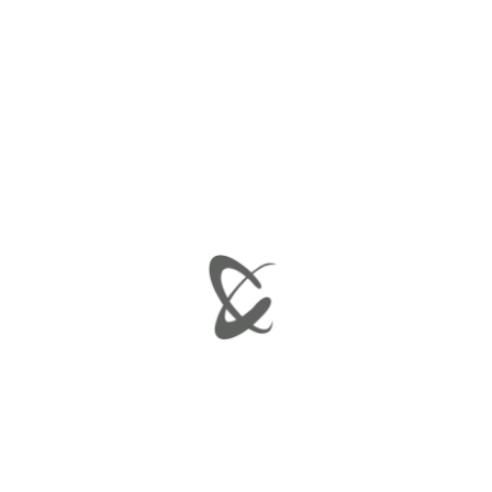
SMART FORFOUR 09/'14
ΦΙΛΤΡΆΡΙΣΜΑ ΠΡΟΪΌΝΤΩΝ ΒΆΣΕΙ ΤΙΜΉΣ
Ελάχιστη τιμή
Μέγιστη τιμή
ΦΙΛΤΡΆΡΙΣΜΑ
Προβάλλονται όλα - 2 αποτελέσματα