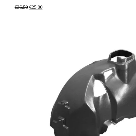
Original
Η
€
36.50
€
25.00
price
τρέχουσα
was:
τιμή
€36.50.
είναι:
€25.00.