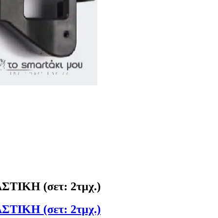
ΙΚΗ (σετ: 2τμχ.)
ΙΚΗ (σετ: 2τμχ.)