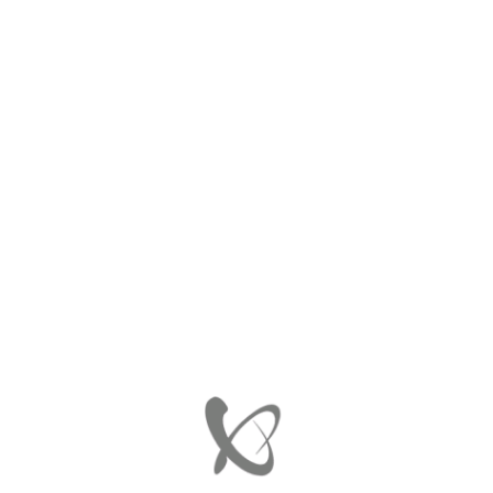
ΑΡΧΙΚΉ
ΠΡΟΦΥΛΑΚΤΗΡΑΣ ΠΙΣΩ
A4538807901
A4538807901