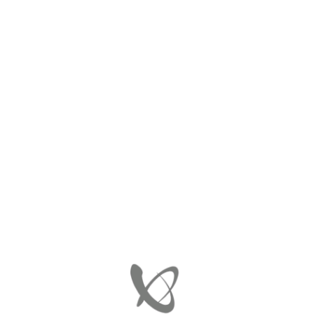
ΑΡΧΙΚΉ
ΑΜΟΡΤΙΣΕΡ BILSTEIN (4ΆΔΑ)
24-126793
24-126793