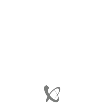
ΑΡΧΙΚΉ
ΣΙΝΕΜΠΛΟΚ ΨΑΛΙΔΙΩΝ
12931271
12931271