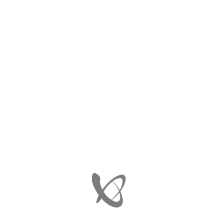
ΑΡΧΙΚΉ
ΦΤΕΡΟ ΠΙΣΩ (L/R)
PC-ME3053053
PC-ME3053053