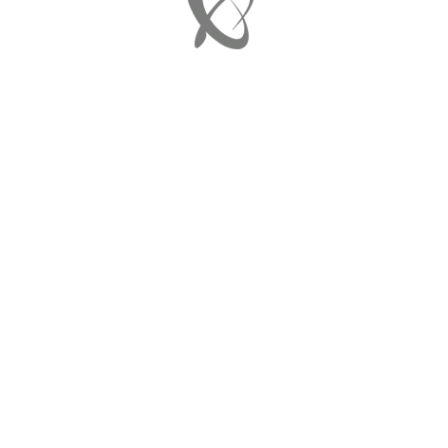
????????????????????????????????????????????????????????????
0 × 426
24 Μαΐου, 2018
in
ΚΡΥΣΤΑΛΛΟ ΚΑΘΡΕΠΤΗ ΘΕΡΜΑΙΝΟΜ