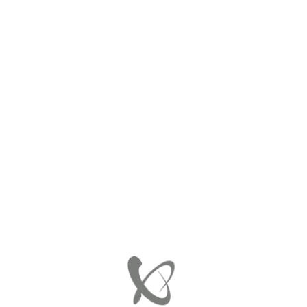
ΑΡΧΙΚΉ
ΤΑΠΑ ΚΑΡΤΕΡ OE/ΓΝΗΣΙΑ (ΜΑΖΙ ΜΕ ΡΟΔΕΛΑ)
A1119970330 600X600
A1119970330 600X600