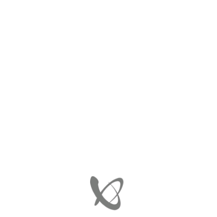
ΑΡΧΙΚΉ
ΠΟΛΛΑΠΛΑΣΙΑΣΤΗΣ - SKV
03SKV230 600Χ600
03SKV230 600Χ600