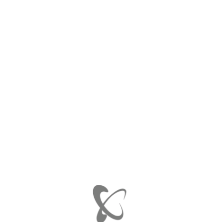
ΑΡΧΙΚΉ
ΜΠΟΥΤΟΝ ΠΟΡΤΜΠΑΓΚΑΖ
EZC-ME-066 600X600
EZC-ME-066 600X600