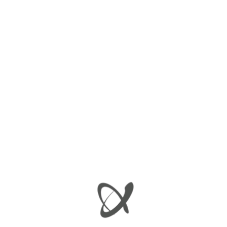
Περιγραφή
Περιγραφή
ΣΙΝΕΜΠΛΟΚ ΠΙΣΩ ΑΞΟΝΑ LEMFORDER
SMART FORTWO 451
ΣΧΕΤΙΚΆ ΠΡΟΪΌΝΤΑ