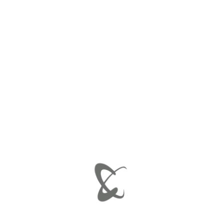
ΜΗΧΑΝΙΚΑ/ΗΛΕΚΤΡΙΚΑ
,
S
FORTWO 451 FACELIFT 04/
ΣΕΤ ΕΠΙΣΚΕΥΗΣ
,
START S
Εξαντλημένο