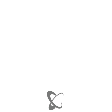
ΚΑΤΗΓΟΡΊΕΣ
SMART FORFOUR / 454 - '04 - '14
SMART CITY COUPE 08/'98 - 04/'02
SMART 450 CABRIO 03/'00 - 02/'07
SMART FORTWO 450 05/'02 - 02/'07
SMART FORTWO 451 03/'07 - 03/'12
SMART FORTWO 451 FACELIFT 04/'12 - 08/'14
SMART FORTWO 453 09/'14
SMART FORFOUR 09/'14
ΦΙΛΤΡΆΡΙΣΜΑ ΠΡΟΪΌΝΤΩΝ ΒΆΣΕΙ ΤΙΜΉΣ