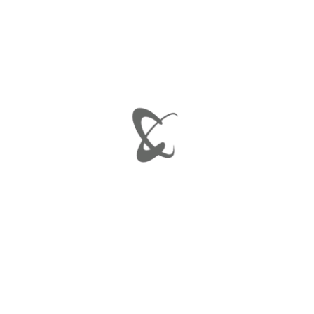
Ελάχιστη τιμή
Μέγιστη τιμή
ΦΙΛΤΡΆΡΙΣΜΑ
Προβάλλονται όλα - 2 αποτελέσματα